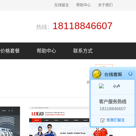
在线留言
帮助中心
关于我们
18118846607
热线：
价格套餐
帮助中心
联系方式
炫酷 ×
共找到
19
套创意
小卢
客户服务热线
18118846607
给我们留言