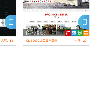
人气：13
CMS060019工业产品类
人气：20