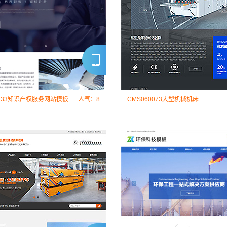
0133知识产权服务网站模板
人气：8
CMS060073大型机械机床