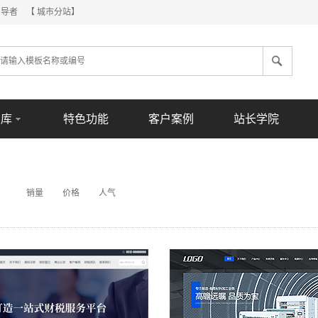
倡导者
【 城市分站】
板库
特色功能
客户案例
站长学院
销量
价格
人气