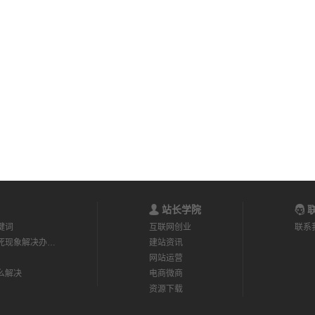
站长学院
联
键词
互联网创业
联系
死现象解决办…
建站资讯
网站运营
么解决
电商微商
资源下载